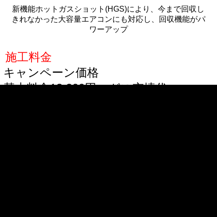
新機能ホットガスショット(HGS)により、今まで回収し
きれなかった大容量エアコンにも対応し、回収機能がパ
ワーアップ
施工料金
キャンペーン価格
基本料金13.200円＋ガス充填代
外車も同料金
＊施工の流れと機能概要を簡単に説明
１．車のエアコンガスの回収
２．真空引き
３．回収したエアコンガスをクリーニング
４．ガス漏れチェック
５．コンプレッサーオイルの注入
(WAKOSパワーエアコンプ
ラス)