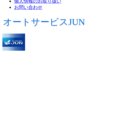
個人情報のお取り扱い
お問い合わせ
オートサービスJUN
ディーラさん任せの車検や、安さ優先のチェーン
店での車検に、
本当に満足されていますか？
オートサービスJUNは自社の整備工場を運営して
おり、豊富な経験と実力。わかりやすい見積。自
社工場だからのコストパフォーマンス。
なによりも、地域の皆様から寄せられる信頼が、
当店の誇り。