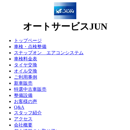
オートサービスJUN
トップページ
車検・点検整備
スナップオン エアコンシステム
車検料金表
タイヤ交換
オイル交換
ご利用事例
新車販売
特選中古車販売
整備設備
お客様の声
Q&A
スタッフ紹介
アクセス
会社概要